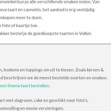
nwinkel kun je alle verschillende smaken inzien. Van
a taart en cannelés, het aanbod is erg veelzijdig.
n inkopen meer te doen.
foto of kaartje toe.
bakker bestel je de goedkoopste taarten in Volkel.
n, bodems en toppings om uit te kiezen. Zoals kersen &
gaand beschrijven we de meest bestelde soorten en smaken.
en thema taart bestellen
.
aart met slagroom, cake en geschikt voor foto’s.
oomvulling en mooie versieringen.