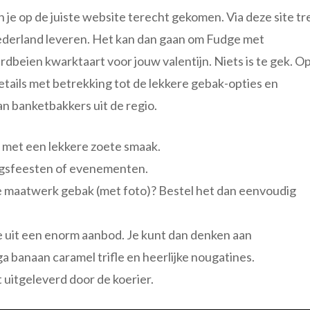
n je op de juiste website terecht gekomen. Via deze site tr
 Nederland leveren. Het kan dan gaan om Fudge met
beien kwarktaart voor jouw valentijn. Niets is te gek. O
tails met betrekking tot de lekkere gebak-opties en
n banketbakkers uit de regio.
l met een lekkere zoete smaak.
dagsfeesten of evenementen.
l je maatwerk gebak (met foto)? Bestel het dan eenvoudig
ze uit een enorm aanbod. Je kunt dan denken aan
a banaan caramel trifle en heerlijke nougatines.
 uitgeleverd door de koerier.