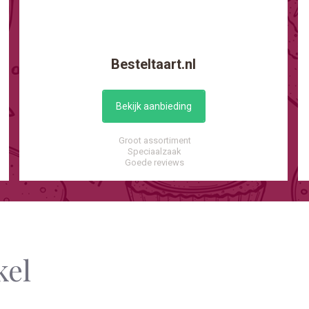
Besteltaart.nl
Bekijk aanbieding
Groot assortiment
Speciaalzaak
Goede reviews
kel