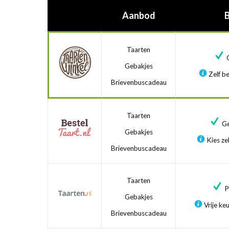
Aanbod
Taarten
G
Gebakjes
Zelf be
Brievenbuscadeau
Taarten
Ge
Gebakjes
Kies zel
Brievenbuscadeau
Taarten
Pr
Gebakjes
Vrije ke
Brievenbuscadeau