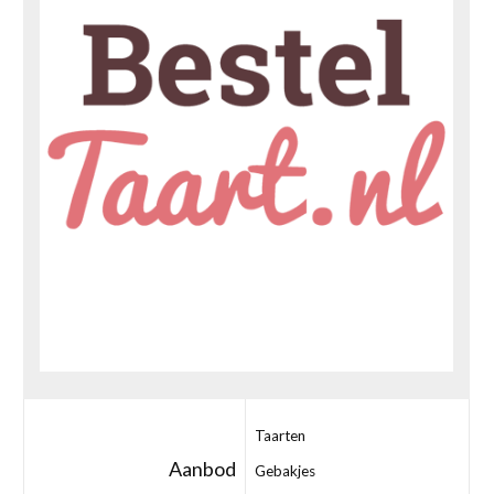
Taarten
Aanbod
Gebakjes