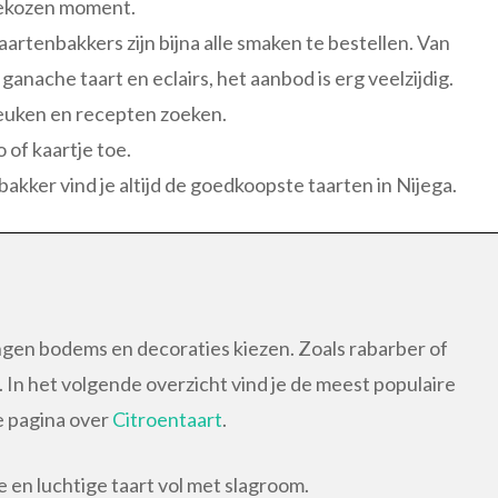
gekozen moment.
aartenbakkers zijn bijna alle smaken te bestellen. Van
anache taart en eclairs, het aanbod is erg veelzijdig.
keuken en recepten zoeken.
 of kaartje toe.
tbakker vind je altijd de goedkoopste taarten in Nijega.
ingen bodems en decoraties kiezen. Zoals rabarber of
n. In het volgende overzicht vind je de meest populaire
e pagina over
Citroentaart
.
e en luchtige taart vol met slagroom.