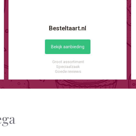
Besteltaart.nl
Bekijk aanbieding
Groot assortiment
Speciaalzaak
Goede reviews
ega