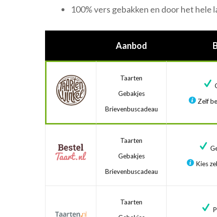
100% vers gebakken en door het hele l
Aanbod
Taarten
G
Gebakjes
Zelf be
Brievenbuscadeau
Taarten
Ge
Gebakjes
Kies zel
Brievenbuscadeau
Taarten
Pr