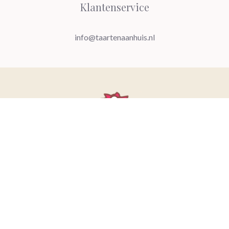
Klantenservice
info@taartenaanhuis.nl
Taarten bestellen
»
Zoek taart op smaak
»
Red velvet taart
Contact
•
Over ons
•
Disclaimer
•
Privacy Policy
© 2020 - 2026 • Alle rechten voorbehouden