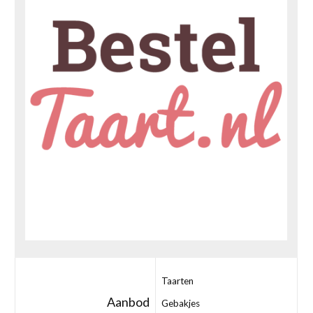
Taarten
Aanbod
Gebakjes