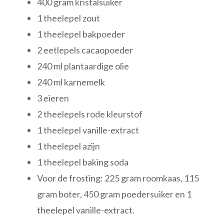
400 gram kristalsuiker
1 theelepel zout
1 theelepel bakpoeder
2 eetlepels cacaopoeder
240 ml plantaardige olie
240 ml karnemelk
3 eieren
2 theelepels rode kleurstof
1 theelepel vanille-extract
1 theelepel azijn
1 theelepel baking soda
Voor de frosting: 225 gram roomkaas, 115
gram boter, 450 gram poedersuiker en 1
theelepel vanille-extract.