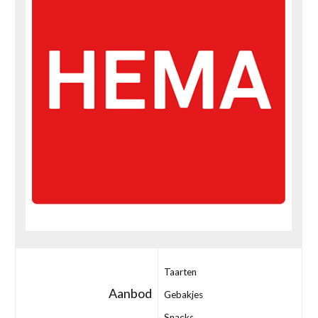
Taarten
Aanbod
Gebakjes
Snacks