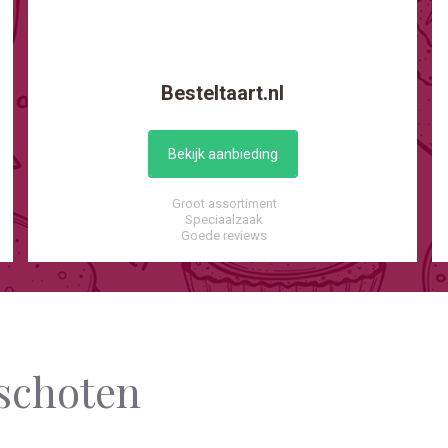
Besteltaart.nl
Bekijk aanbieding
Groot assortiment
Speciaalzaak
Goede reviews
nschoten