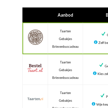
Aanbod
Taarten
G
Gebakjes
Zelf be
Brievenbuscadeau
Taarten
Ge
Gebakjes
Kies zel
Brievenbuscadeau
Taarten
Pr
Gebakjes
Vrije ke