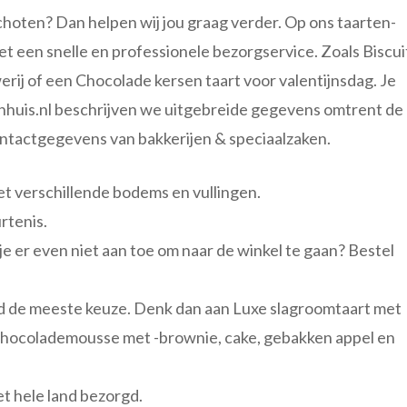
nschoten? Dan helpen wij jou graag verder. Op ons taarten-
et een snelle en professionele bezorgservice. Zoals Biscui
ij of een Chocolade kersen taart voor valentijnsdag. Je
anhuis.nl beschrijven we uitgebreide gegevens omtrent de
ontactgegevens van bakkerijen & speciaalzaken.
met verschillende bodems en vullingen.
urtenis.
 je er even niet aan toe om naar de winkel te gaan? Bestel
tijd de meeste keuze. Denk dan aan Luxe slagroomtaart met
: chocolademousse met -brownie, cake, gebakken appel en
t hele land bezorgd.