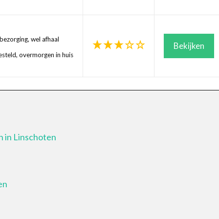
ezorging, wel afhaal
Bekijken
steld, overmorgen in huis
n in Linschoten
en