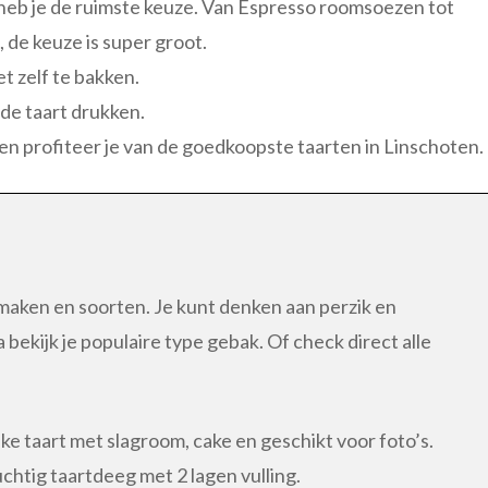
 heb je de ruimste keuze. Van Espresso roomsoezen tot
 de keuze is super groot.
t zelf te bakken.
 de taart drukken.
jen profiteer je van de goedkoopste taarten in Linschoten.
smaken en soorten. Je kunt denken aan perzik en
 bekijk je populaire type gebak. Of check direct alle
ke taart met slagroom, cake en geschikt voor foto’s.
htig taartdeeg met 2 lagen vulling.