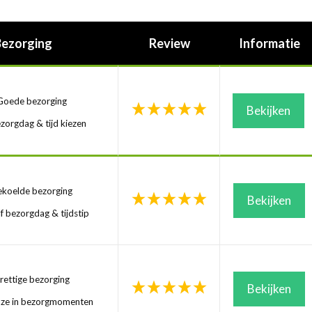
Bezorging
Review
Informatie
oede bezorging
Bekijken
zorgdag & tijd kiezen
koelde bezorging
Bekijken
f bezorgdag & tijdstip
ettige bezorging
Bekijken
uze in bezorgmomenten