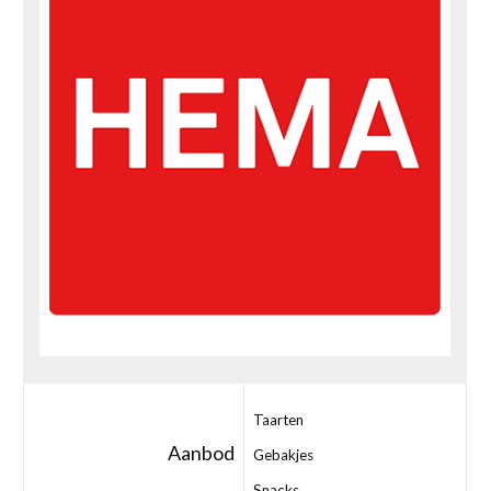
Taarten
Aanbod
Gebakjes
Snacks