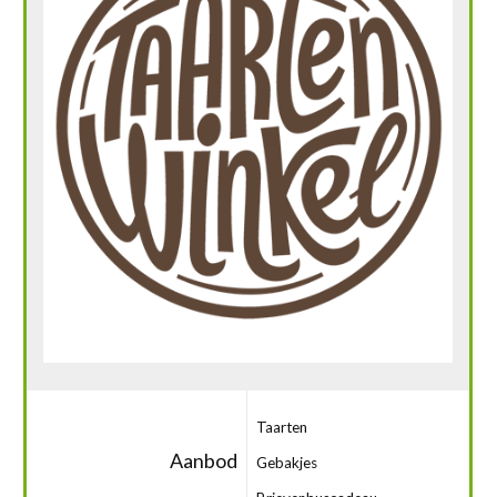
Taarten
Aanbod
Gebakjes