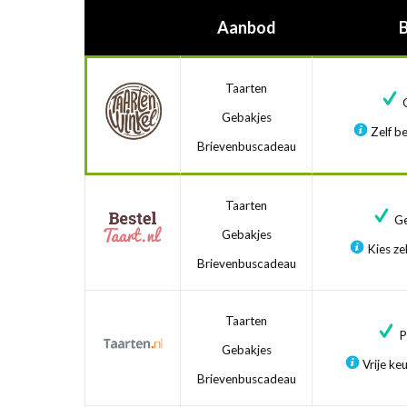
Aanbod
Taarten
G
Gebakjes
Zelf be
Brievenbuscadeau
Taarten
Ge
Gebakjes
Kies zel
Brievenbuscadeau
Taarten
Pr
Gebakjes
Vrije ke
Brievenbuscadeau