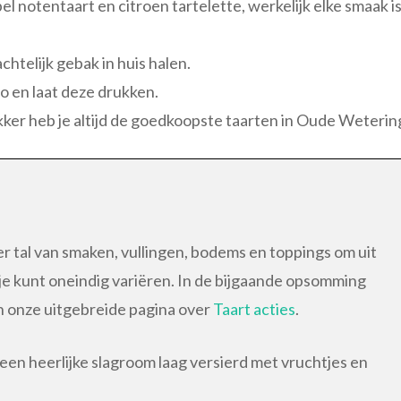
 notentaart en citroen tartelette, werkelijk elke smaak i
htelijk gebak in huis halen.
to en laat deze drukken.
kker heb je altijd de goedkoopste taarten in Oude Weterin
er tal van smaken, vullingen, bodems en toppings om uit
: je kunt oneindig variëren. In de bijgaande opsomming
n onze uitgebreide pagina over
Taart acties
.
en heerlijke slagroom laag versierd met vruchtjes en