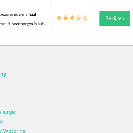
ezorging, wel afhaal
Bekijken
steld, overmorgen in huis
ing
llergie
io
de Wetering