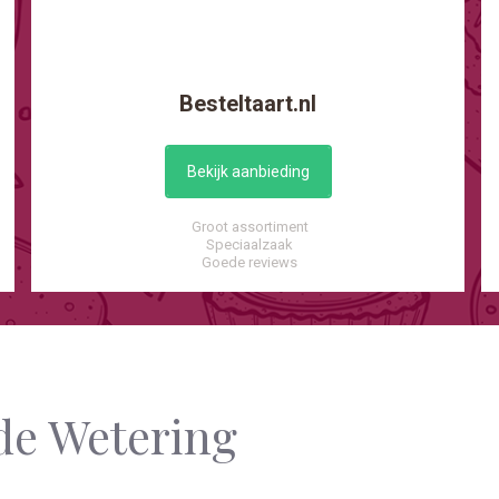
Besteltaart.nl
Bekijk aanbieding
Groot assortiment
Speciaalzaak
Goede reviews
de Wetering