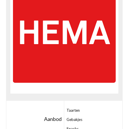
Taarten
Aanbod
Gebakjes
Snacks