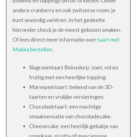
bodems en toppings om uit te kiezen. Onder
andere cranberry en ook zwitserse room: je
kunt oneindig variëren. In het gedeelte
hieronder check je de meest gekozen smaken.
Of lees direct meer informatie over
taart met
Mokka bestellen
.
Slagroomtaart Beinsdorp: zoet, vol en
fruitig met een heerlijke topping.
Marsepeintaart: bekend van de 3D-
taarten en vrolijke versieringen.
Chocoladetaart: een machtige
smaaksensatie van chocoladecake.
Cheesecake: een heerlijk gebakje van
roomkaas, ricotta of mascarpone.