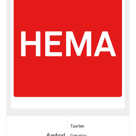
Taarten
Aanbod
Gebakjes