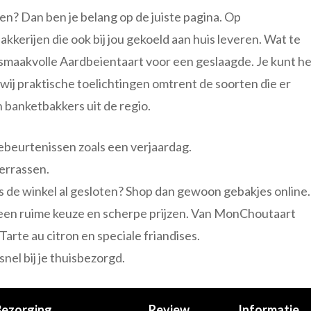
en? Dan ben je belang op de juiste pagina. Op
kkerijen die ook bij jou gekoeld aan huis leveren. Wat te
 smaakvolle Aardbeientaart voor een geslaagde. Je kunt h
 wij praktische toelichtingen omtrent de soorten die er
n banketbakkers uit de regio.
gebeurtenissen zoals een verjaardag.
errassen.
 is de winkel al gesloten? Shop dan gewoon gebakjes online.
jd een ruime keuze en scherpe prijzen. Van MonChoutaart
Tarte au citron en speciale friandises.
nel bij je thuisbezorgd.
Bezorging
Review
Informatie