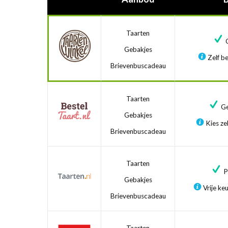
Taarten
G
Gebakjes
Zelf be
Brievenbuscadeau
Taarten
Ge
Gebakjes
Kies zel
Brievenbuscadeau
Taarten
Pr
Gebakjes
Vrije ke
Brievenbuscadeau