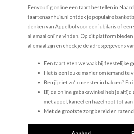
Eenvoudig online een taart bestellen in Naard
taartenaanhuis.nl ontdek je populaire banketba
denken van Appelbol voor een jubilaris of een
allemaal online vinden. Op dit platform bieden
allemaal zijn en check je de adresgegevens va
Een taart eten we vaak bij feestelijke 
Het is een leuke manier om iemand te v
Ben jij niet zo’n meester in bakken? En
Bij de online gebakswinkel heb je alti
met appel, kaneel en hazelnoot tot aan 
Met de grootste zorg bereid en razends
Aanbod