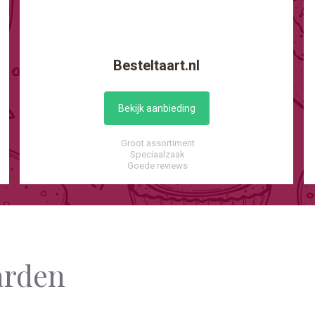
Besteltaart.nl
Bekijk aanbieding
Groot assortiment
Speciaalzaak
Goede reviews
arden