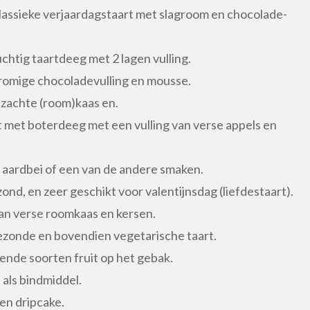
lassieke verjaardagstaart met slagroom en chocolade-
htig taartdeeg met 2 lagen vulling.
 romige chocoladevulling en mousse.
 zachte (room)kaas en.
 met boterdeeg met een vulling van verse appels en
, aardbei of een van de andere smaken.
ond, en zeer geschikt voor valentijnsdag (liefdestaart).
an verse roomkaas en kersen.
gezonde en bovendien vegetarische taart.
lende soorten fruit op het gebak.
 als bindmiddel.
 en dripcake.