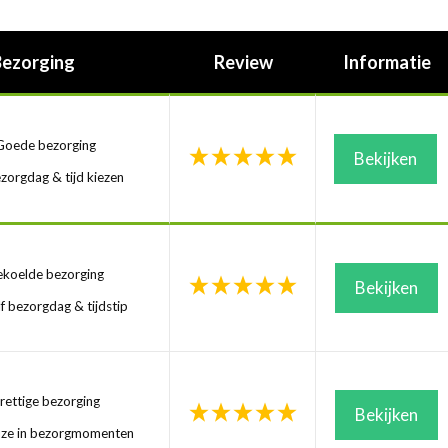
Bezorging
Review
Informatie
oede bezorging
Bekijken
zorgdag & tijd kiezen
koelde bezorging
Bekijken
f bezorgdag & tijdstip
ettige bezorging
Bekijken
uze in bezorgmomenten