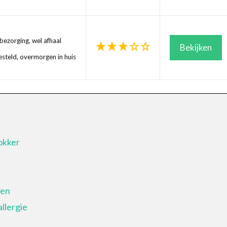
ezorging, wel afhaal
Bekijken
steld, overmorgen in huis
okker
ten
llergie