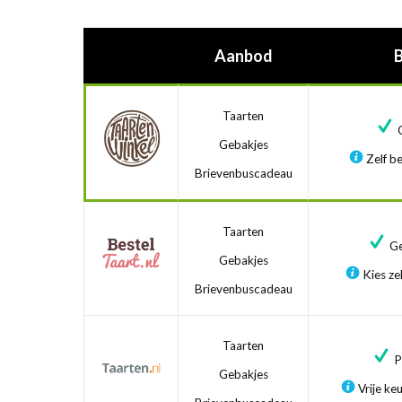
Aanbod
Taarten
G
Gebakjes
Zelf be
Brievenbuscadeau
Taarten
Ge
Gebakjes
Kies zel
Brievenbuscadeau
Taarten
Pr
Gebakjes
Vrije ke