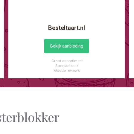
Besteltaart.nl
Bekijk aanbieding
Groot assortiment
Speciaalzaak
Goede reviews
sterblokker