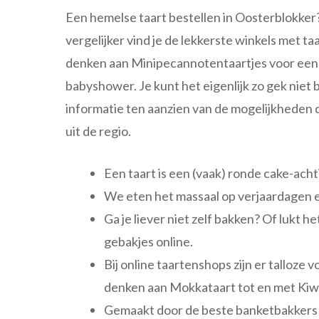
Een hemelse taart bestellen in Oosterblokker? 
vergelijker vind je de lekkerste winkels met ta
denken aan Minipecannotentaartjes voor een
babyshower. Je kunt het eigenlijk zo gek niet
informatie ten aanzien van de mogelijkheden d
uit de regio.
Een taart is een (vaak) ronde cake-ach
We eten het massaal op verjaardagen e
Ga je liever niet zelf bakken? Of lukt
gebakjes online.
Bij online taartenshops zijn er talloze 
denken aan Mokkataart tot en met Kiwi-l
Gemaakt door de beste banketbakkers e