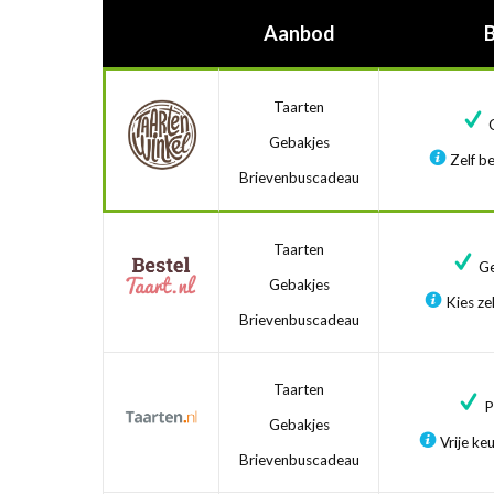
Aanbod
Taarten
G
Gebakjes
Zelf be
Brievenbuscadeau
Taarten
Ge
Gebakjes
Kies zel
Brievenbuscadeau
Taarten
Pr
Gebakjes
Vrije ke
Brievenbuscadeau