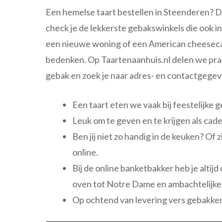
Een hemelse taart bestellen in Steenderen? Da
check je de lekkerste gebakswinkels die ook i
een nieuwe woning of een American cheesecake
bedenken. Op Taartenaanhuis.nl delen we pra
gebak en zoek je naar adres- en contactgegev
Een taart eten we vaak bij feestelijke 
Leuk om te geven en te krijgen als cad
Ben jij niet zo handig in de keuken? Of 
online.
Bij de online banketbakker heb je alti
oven tot Notre Dame en ambachtelijke
Op ochtend van levering vers gebakken 