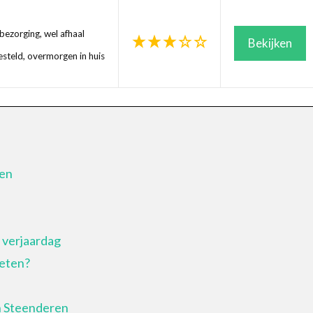
ezorging, wel afhaal
Bekijken
steld, overmorgen in huis
ren
 verjaardag
 eten?
n Steenderen