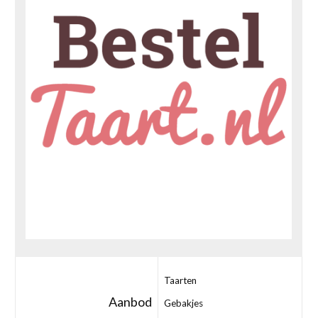
Taarten
Aanbod
Gebakjes