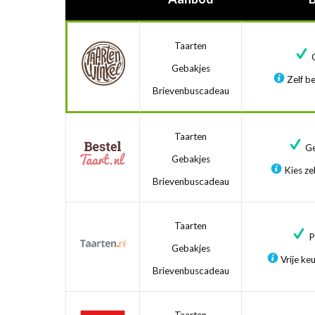
Taarten
G
Gebakjes
Zelf be
Brievenbuscadeau
Taarten
Ge
Gebakjes
Kies zel
Brievenbuscadeau
Taarten
Pr
Gebakjes
Vrije ke
Brievenbuscadeau