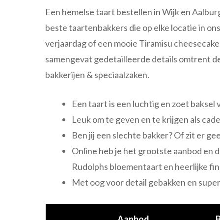
Een hemelse taart bestellen in Wijk en Aalburg?
beste taartenbakkers die op elke locatie in on
verjaardag of een mooie Tiramisu cheesecake v
samengevat gedetailleerde details omtrent d
bakkerijen & speciaalzaken.
Een taart is een luchtig en zoet baksel 
Leuk om te geven en te krijgen als cad
Ben jij een slechte bakker? Of zit er ge
Online heb je het grootste aanbod en 
Rudolphs bloementaart en heerlijke fin
Met oog voor detail gebakken en super 
Aanbod