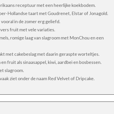
ikaans receptuur met een heerlijke koekbodem.
 oer-Hollandse taart met Goudrenet, Elstar of Jonagold.
 vooral in de zomer erg geliefd.
rs fruit met vele variaties.
els, romige laag van slagroom met MonChou en een
akt met cakebeslag met daarin geraspte worteltjes.
n fruit als sinaasappel, kiwi, aardbei en bosbessen.
et slagroom.
 vaak ziet onder de naam Red Velvet of Dripcake.