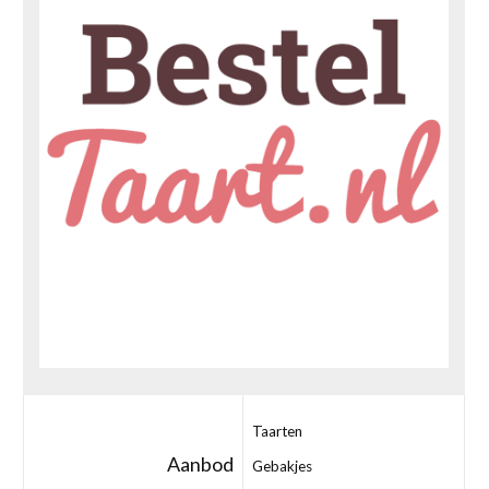
Taarten
Aanbod
Gebakjes