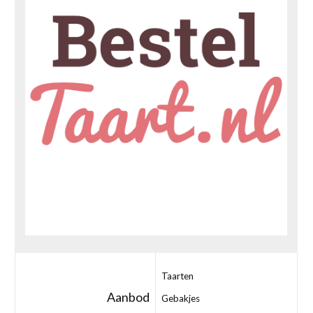
Taarten
Aanbod
Gebakjes