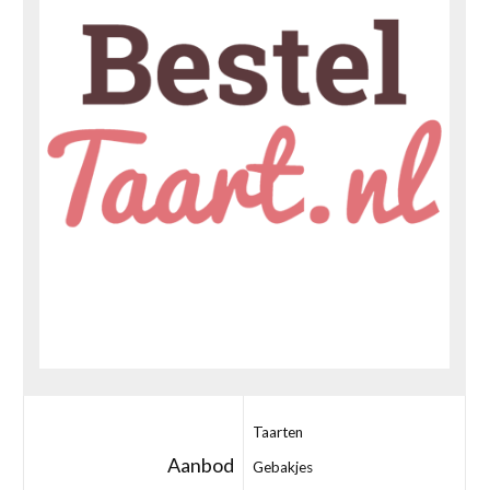
Taarten
Aanbod
Gebakjes