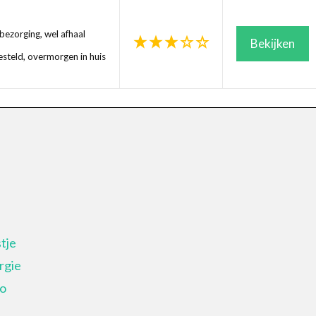
ezorging, wel afhaal
Bekijken
steld, overmorgen in huis
tje
rgie
io