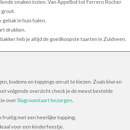
illende smaken inzien. Van Appelbol tot Ferrero Rocher
 groot.
 gebak in huis halen.
art drukken.
tbakker heb je altijd de goedkoopste taarten in Zuidveen.
ngen, bodems en toppings om uit te kiezen. Zoals kiwi en
 het volgende overzicht check je de meest bestelde
tie over
Slagroomtaart bezorgen
.
 fruitig met een heerlijke topping.
deaal voor een kinderfeestje.