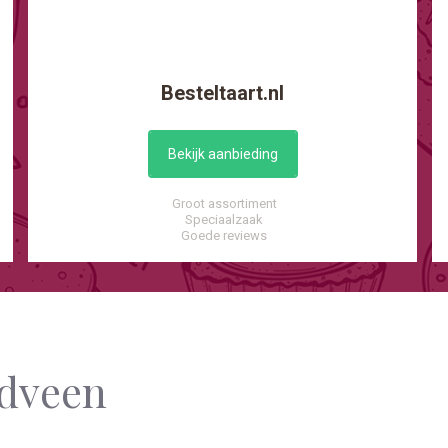
Besteltaart.nl
Bekijk aanbieding
Groot assortiment
Speciaalzaak
Goede reviews
idveen