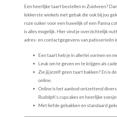
Een heerlijke taart bestellen in Zuidveen? Dan 
lekkerste winkels met gebak die ook bij jou g
roze suiker voor een huwelijk of een Panna c
is alles mogelijk. Hier vind je overzichtelijk nu
adres- en contactgegevens van patisserieën i
Een taart heb je in allerlei vormen en 
Leuk om te geven en te krijgen als cad
Zie jij jezelf geen taart bakken? En is
online.
Online is het aanbod ontzettend diver
Rudolph’s cupcakes en heerlijke soesje
Met liefde gebakken en standaard gek