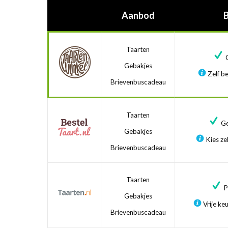
Aanbod
Taarten
G
Gebakjes
Zelf be
Brievenbuscadeau
Taarten
Ge
Gebakjes
Kies zel
Brievenbuscadeau
Taarten
Pr
Gebakjes
Vrije ke
Brievenbuscadeau