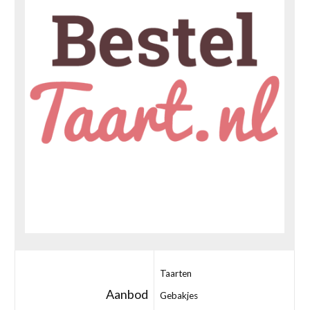
Taarten
Aanbod
Gebakjes