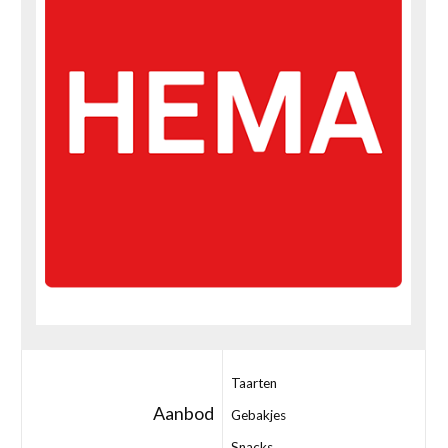
Taarten
Aanbod
Gebakjes
Snacks