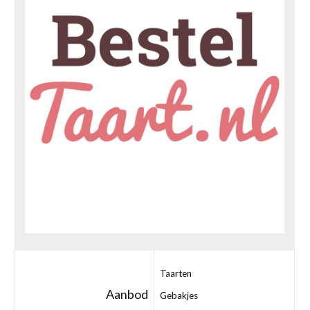
Taarten
Aanbod
Gebakjes