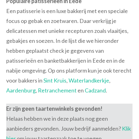
Populaire patisserieën in Eede
Een patisserie is een luxe bakkerij met een speciale
focus op gebak en zoetwaren. Daar verkrijg je
delicatessen met unieke recepturen zoals vlaaitjes,
gebakjes en soezen. In de lijst die we hieronder
hebben geplaatst check je gegevens van
patisserieën en banketbakkerijen in Eede en in de
nabije omgeving. Op ons platform kun je ook terecht
voor bakkers in
Sint Kruis
,
Waterlandkerkje
,
Aardenburg
,
Retranchement
en
Cadzand
.
Er zijn geen taartenwinkels gevonden!
Helaas hebben we in deze plaats nog geen
aanbieders gevonden. Jouw bedrijf aanmelden?
Klik
hier
om jouw taartenzaak toe te voegen.