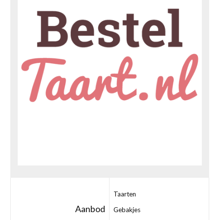
Taarten
Aanbod
Gebakjes