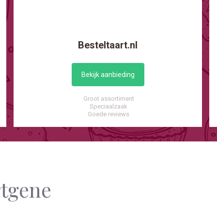
Besteltaart.nl
Bekijk aanbieding
Groot assortiment
Speciaalzaak
Goede reviews
rtgene