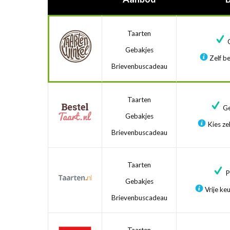
Taarten
G
Gebakjes
Zelf be
Brievenbuscadeau
Taarten
Ge
Gebakjes
Kies zel
Brievenbuscadeau
Taarten
Pr
Gebakjes
Vrije ke
Brievenbuscadeau