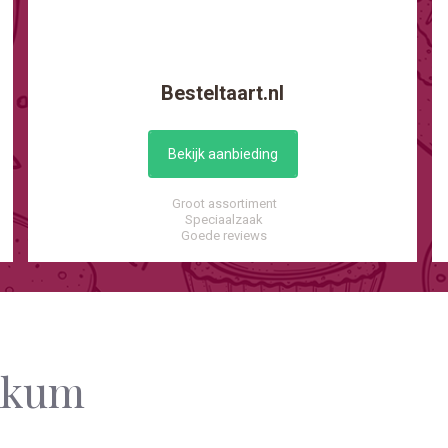
Besteltaart.nl
Bekijk aanbieding
Groot assortiment
Speciaalzaak
Goede reviews
ekkum