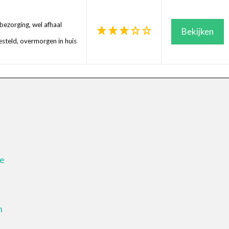
ezorging, wel afhaal
Bekijken
steld, overmorgen in huis
je
n