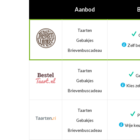
Aanbod
Taarten
G
Gebakjes
Zelf be
Brievenbuscadeau
Taarten
Ge
Gebakjes
Kies zel
Brievenbuscadeau
Taarten
Pr
Gebakjes
Vrije ke
Brievenbuscadeau