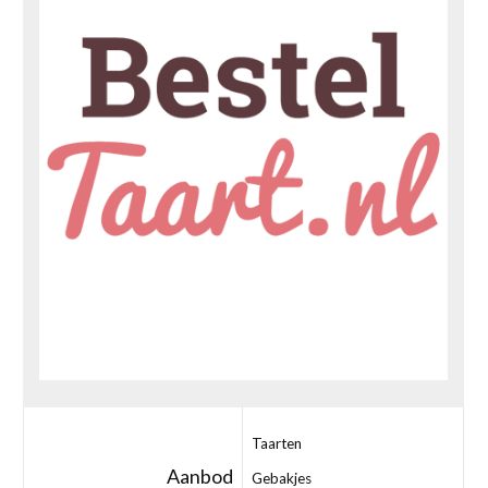
Taarten
Aanbod
Gebakjes