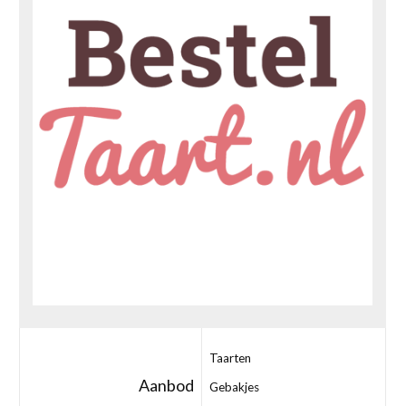
Taarten
Aanbod
Gebakjes