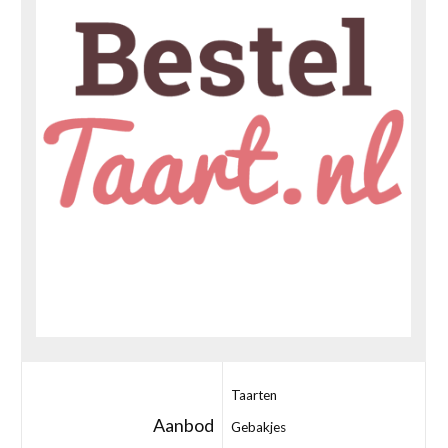
Taarten
Aanbod
Gebakjes