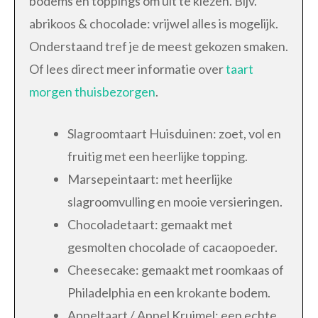
bodems en toppings om uit te kiezen. Bijv.
abrikoos & chocolade: vrijwel alles is mogelijk.
Onderstaand tref je de meest gekozen smaken.
Of lees direct meer informatie over
taart
morgen thuisbezorgen
.
Slagroomtaart Huisduinen: zoet, vol en
fruitig met een heerlijke topping.
Marsepeintaart: met heerlijke
slagroomvulling en mooie versieringen.
Chocoladetaart: gemaakt met
gesmolten chocolade of cacaopoeder.
Cheesecake: gemaakt met roomkaas of
Philadelphia en een krokante bodem.
Appeltaart / Appel Kruimel: een echte