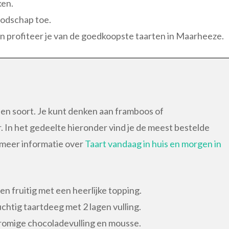
ken.
oodschap toe.
jen profiteer je van de goedkoopste taarten in Maarheeze.
m en soort. Je kunt denken aan framboos of
. In het gedeelte hieronder vind je de meest bestelde
 meer informatie over
Taart vandaag in huis en morgen in
n fruitig met een heerlijke topping.
htig taartdeeg met 2 lagen vulling.
 romige chocoladevulling en mousse.