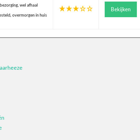
ezorging, wel afhaal
Bekijken
steld, overmorgen in huis
Maarheeze
ën
e