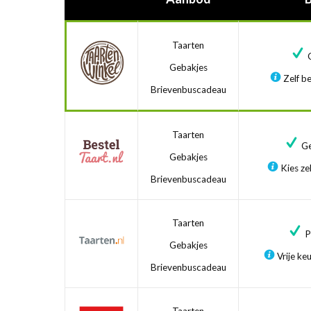
Taarten
G
Gebakjes
Zelf be
Brievenbuscadeau
Taarten
Ge
Gebakjes
Kies zel
Brievenbuscadeau
Taarten
Pr
Gebakjes
Vrije ke
Brievenbuscadeau