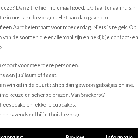
eeze? Dan zit je hier helemaal goed. Op taartenaanhuis.nl
atie in ons land bezorgen. Het kan dan gaan om
f een Aardbeientaart voor moederdag. Niets is te gek. Op
 van de soorten die er allemaal zijn en bekijk je contact- e
o.
ebaksoort voor meerdere personen.
ens een jubileum of feest.
geen winkel in de buurt? Shop dan gewoon gebakjes online.
 ruime keuze en scherpe prijzen. Van Snickers®
heesecake en lekkere cupcakes.
en razendsnel bij je thuisbezorgd.
Bezorging
Review
Informatie