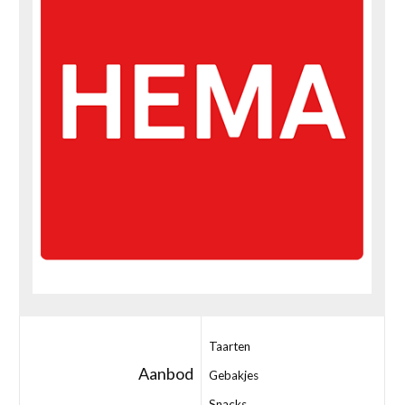
Taarten
Aanbod
Gebakjes
Snacks