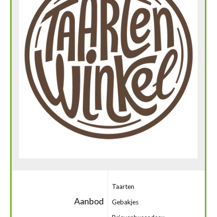
Taarten
Aanbod
Gebakjes